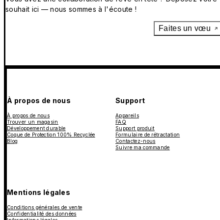
souhait ici — nous sommes à l'écoute !
Faites un vœu
À propos de nous
Support
À propos de nous
Appareils
Trouver un magasin
FAQ
Développement durable
Support produit
Coque de Protection 100% Recyclée
Formulaire de rétractation
Blog
Contactez-nous
Suivre ma commande
Mentions légales
Conditions générales de vente
Confidentialité des données
Informations légales