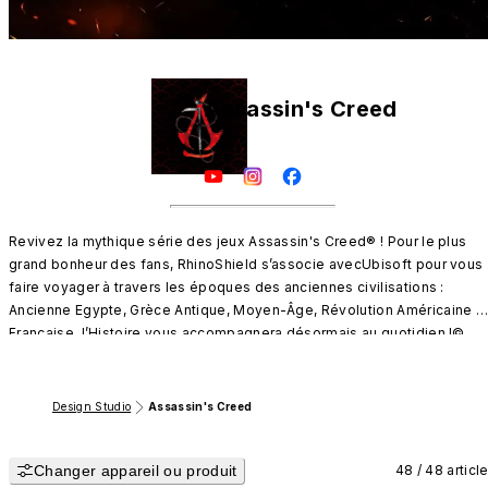
Assassin's Creed
Revivez la mythique série des jeux Assassin's Creed® ! Pour le plus 
grand bonheur des fans, RhinoShield s’associe avecUbisoft pour vous 
faire voyager à travers les époques des anciennes civilisations : 
Ancienne Egypte, Grèce Antique, Moyen-Âge, Révolution Américaine ou
Française, l’Histoire vous accompagnera désormais au quotidien !© 
2020 Ubisoft Entertainment. Tous droits réservés. Le logo Assassin's 
Creed, Ubisoft et le logo Ubisoft sont des marques déposées ou non 
déposées d'Ubisoft Entertainment aux États-Unis et/ou dans d'autres 
Design Studio
Assassin's Creed
pays.
Changer appareil ou produit
48 / 48 articl