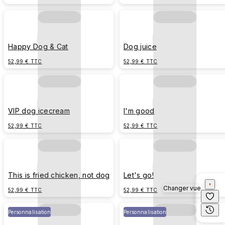
Happy Dog & Cat
Dog juice
52,99 € TTC
52,99 € TTC
VIP dog icecream
I'm good
52,99 € TTC
52,99 € TTC
This is fried chicken, not dog
Let's go!
Changer vue
52,99 € TTC
52,99 € TTC
Personnalisation
Personnalisation