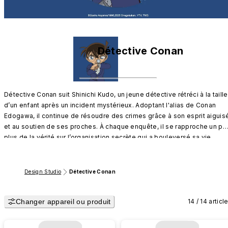
Détective Conan
Détective Conan suit Shinichi Kudo, un jeune détective rétréci à la taille 
d’un enfant après un incident mystérieux. Adoptant l'alias de Conan 
Edogawa, il continue de résoudre des crimes grâce à son esprit aiguisé
et au soutien de ses proches. À chaque enquête, il se rapproche un peu
plus de la vérité sur l’organisation secrète qui a bouleversé sa vie.

Rejoignez Conan dans ses aventures palpitantes et plongez dans les 
mystères qui l’attendent !
Design Studio
Détective Conan
Changer appareil ou produit
14 / 14 articl