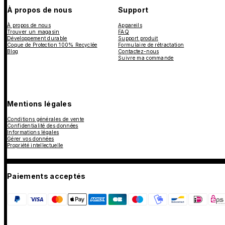
À propos de nous
Support
À propos de nous
Appareils
Trouver un magasin
FAQ
Développement durable
Support produit
Coque de Protection 100% Recyclée
Formulaire de rétractation
Blog
Contactez-nous
Suivre ma commande
Mentions légales
Conditions générales de vente
Confidentialité des données
Informations légales
Gérer vos données
Propriété intellectuelle
Paiements acceptés