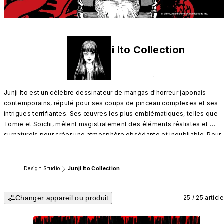
Junji Ito Collection
Junji Ito est un célèbre dessinateur de mangas d'horreur japonais 
contemporains, réputé pour ses coups de pinceau complexes et ses 
intrigues terrifiantes. Ses œuvres les plus emblématiques, telles que 
Tomie et Soichi, mêlent magistralement des éléments réalistes et 
surnaturels pour créer une atmosphère obsédante et inoubliable. Pour 
les amateurs de mangas d'horreur, le nom de Junji Ito est devenu 
synonyme du genre, faisant de lui une figure emblématique du monde 
de la bande dessinée d'horreur.
Design Studio
Junji Ito Collection
Changer appareil ou produit
25 / 25 articl