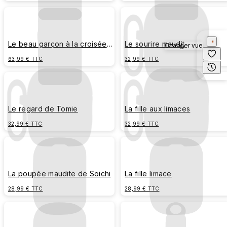
Le beau garçon à la croisée
Le sourire maudit
Changer vue
des chemins - En couleur
63,99 € TTC
32,99 € TTC
Le regard de Tomie
La fille aux limaces
32,99 € TTC
32,99 € TTC
La poupée maudite de Soichi
La fille limace
28,99 € TTC
28,99 € TTC