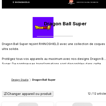
Dragon Ball Super
Dragon Ball Super rejoint RHINOSHIELD avec une collection de coques 
ultra solide.

Protégez tous vos appareils au maximum avec nos designs Dragon Ball
Super. De nombreuses transformations sont disponibles dans cette 
collection comme Goku et Vegeta en Super Saiyan God, Beerus, Goku 
Black Super Saiyan Rosé, Golden Freezer et pleins d'autres !

Design Studio
Dragon Ball Super
Passez au niveau supérieur avec notre collection de coques de 
téléphone Dragon Ball Super pour iPhone et Android.
Changer appareil ou produit
12 / 12 articl