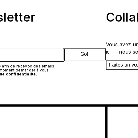
sletter
Coll
Vous avez un
ici — nous s
Go!
Faites un v
afin de recevoir des emails
t moment demander à vous
 de confidentialité
.