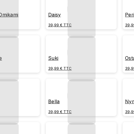
Omikami
Daisy
Per
39,99 € TTC
39,9
e
Suki
Ost
39,99 € TTC
39,9
Bella
Ny
39,99 € TTC
39,9