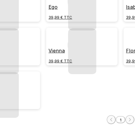
Ego
Isa
39,99 € TTC
39,9
Vienna
Flo
39,99 € TTC
39,9
1