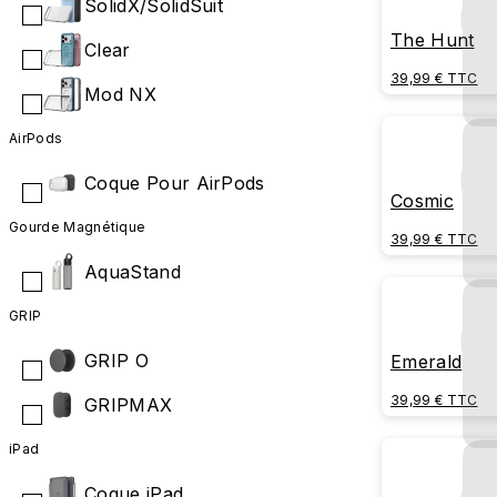
SolidX/SolidSuit
The Hunt
Clear
39,99 € TTC
Mod NX
AirPods
Coque Pour AirPods
Cosmic
Gourde Magnétique
39,99 € TTC
AquaStand
GRIP
GRIP O
Emerald
39,99 € TTC
GRIPMAX
iPad
Coque iPad