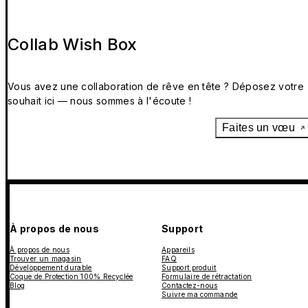
Collab Wish Box
Vous avez une collaboration de rêve en tête ? Déposez votre
souhait ici — nous sommes à l'écoute !
Faites un vœu
À propos de nous
Support
À propos de nous
Appareils
Trouver un magasin
FAQ
Développement durable
Support produit
Coque de Protection 100% Recyclée
Formulaire de rétractation
Blog
Contactez-nous
Suivre ma commande