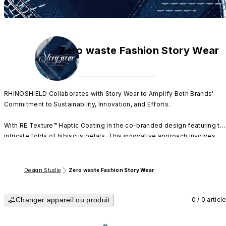
Zero waste Fashion Story Wear
RHINOSHIELD Collaborates with Story Wear to Amplify Both Brands' 
Commitment to Sustainability, Innovation, and Efforts.

With RE:Texture™ Haptic Coating in the co-branded design featuring the
intricate folds of hibiscus petals. This innovative approach involves 
layered printing with glossy finishes, combined with Story Wear's 
aesthetic, transforming everyday phone cases into fashionable items 
for the season.

Design Studio
Zero waste Fashion Story Wear
The RS x SW co-branded products will be showcased during the Story 
Changer appareil ou produit
Wear F/W fashion show, styled with various outfits on models, 
0 / 0 articl
demonstrating how phone cases can serve as the perfect accessory fo