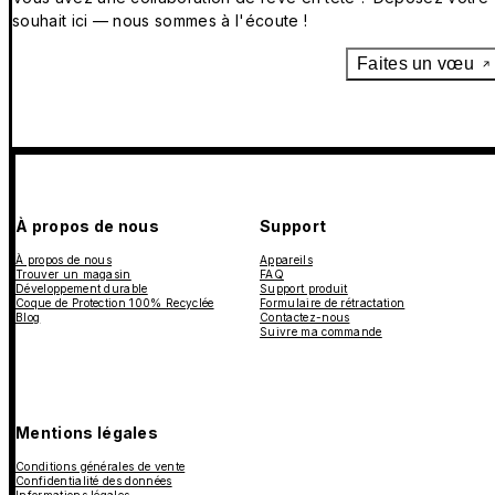
souhait ici — nous sommes à l'écoute !
Faites un vœu
À propos de nous
Support
À propos de nous
Appareils
Trouver un magasin
FAQ
Développement durable
Support produit
Coque de Protection 100% Recyclée
Formulaire de rétractation
Blog
Contactez-nous
Suivre ma commande
Mentions légales
Conditions générales de vente
Confidentialité des données
Informations légales