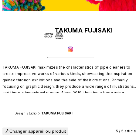
TAKUMA FUJISAKI
TAKUMA FUJISAKI maximizes the characteristics of pipe cleaners to 
create impressive works of various kinds, showcasing the inspiration 
gained through exhibitions and the sale of their creations. Primarily 
focusing on graphic design, they produce a wide range of illustrations 
and three-dimensional pieces. Since 2010, they have been using 
colorful pipe cleaners in their creations, sharing their works through 
exhibitions and online platforms. In 2012, they began conducting 
workshops using pipe cleaners as the primary material. Their pieces 
Design Studio
TAKUMA FUJISAKI
predominantly eschew bases and other materials, utilizing 100% pipe 
cleaner material to bend, twist, and sculpt various themes, consistently 
Changer appareil ou produit
crafting pieces that bring smiles to viewers' faces.
5 / 5 articl