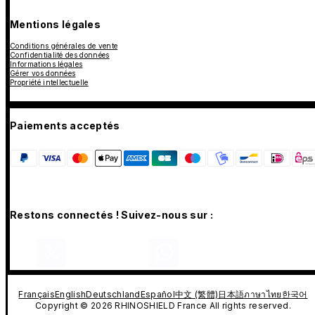
Mentions légales
Conditions générales de vente
Confidentialité des données
Informations légales
Gérer vos données
Propriété intellectuelle
Paiements acceptés
Restons connectés ! Suivez-nous sur :
Français
English
Deutschland
Español
中文 (繁體)
日本語
ภาษาไทย
한국어
Copyright © 2026 RHINOSHIELD France All rights reserved.