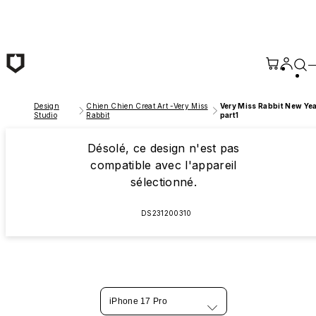
Passer au contenu principal
Design
Chien Chien Creat Art -Very Miss
Very Miss Rabbit New Ye
Studio
Rabbit
part1
Désolé, ce design n'est pas
compatible avec l'appareil
sélectionné.
DS231200310
iPhone 17 Pro