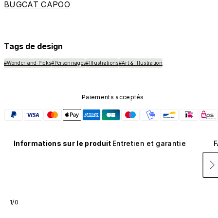
BUGCAT CAPOO
Tags de design
#Wonderland Picks
#Personnages
#Illustrations
#Art & Illustration
Paiements acceptés
Informations sur le produit
Entretien et garantie
F
1/0