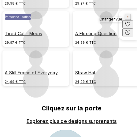
26,98 € TTC
29,97 € TTC
Personnalisation
Changer vue
Tired Cat - Meow
A Fleeting Question
29,97 € TTC
24,99 € TTC
A Still Frame of Everyday
Straw Hat
24,99 € TTC
24,99 € TTC
Cliquez sur la porte
Explorez plus de designs surprenants