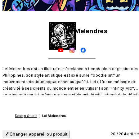
Lei Melendres
Lei Melendres est un illustrateur freelance à temps plein originaire des 
Philippines. Son style artistique est axé sur le ''doodle art'' un 
mouvement artistique appartenant au graffiti. Lei offre un mélange de 
créativité à ses clients du monde entier en utilisant son ''Infinity Mix'', un
nom inventé par lui-même pour son style qui décrit l'intensité de détails
et d'éléments infinis interagissant ensemble pour former une oeuvre 
d'art.
Design Studio
Lei Melendres
Changer appareil ou produit
20 / 204 articl