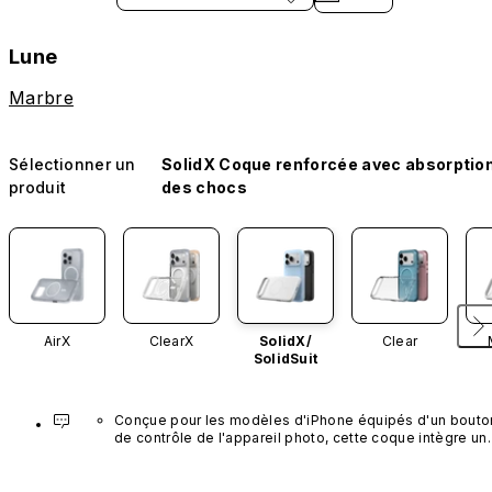
Lune
Marbre
Sélectionner un
SolidX Coque renforcée avec absorptio
produit
des chocs
AirX
ClearX
SolidX/
Clear
SolidSuit
Conçue pour les modèles d'iPhone équipés d'un bouton
de contrôle de l'appareil photo, cette coque intègre un 
bouton noir préinstallé en nanotubes de carbone. Ce 
composant n'est pas disponible dans d'autres coloris et
n'est pas vendu séparément.