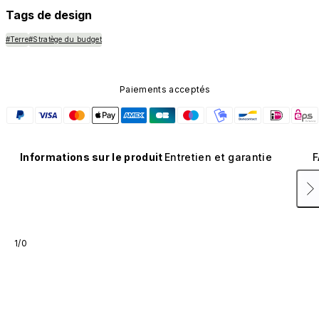
Tags de design
#Terre
#Stratège du budget
Paiements acceptés
Informations sur le produit
Entretien et garantie
F
1/0