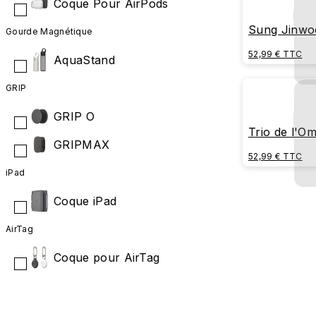
Coque Pour AirPods
Sung Jinwo
Gourde Magnétique
(Éclaboussu
52,99 € TTC
AquaStand
GRIP
GRIP O
Trio de l'O
GRIPMAX
Emblème de 
52,99 € TTC
iPad
Coque iPad
AirTag
Coque pour AirTag