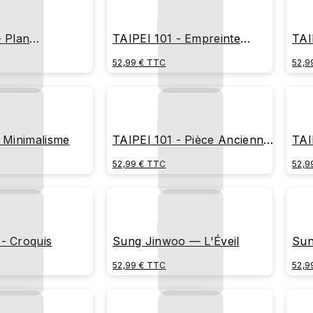
- Plan
TAIPEI 101 - Empreinte
TAI
l
Culturelle
Diu
52,99 € TTC
52,9
: Minimalisme
TAIPEI 101 - Pièce Ancienne
TAI
(Édition Empreinte)
52,99 € TTC
52,9
- Croquis
Sung Jinwoo — L'Éveil
Sun
Ari
52,99 € TTC
52,9