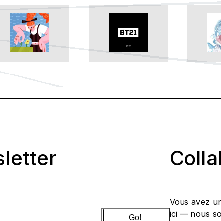
sletter
Coll
Vous avez un
ici — nous s
Go!