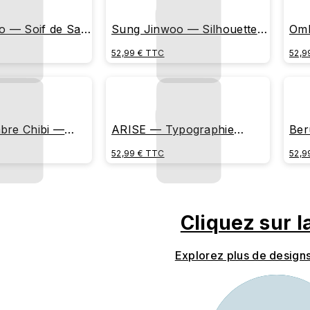
o — Soif de Sang
Sung Jinwoo — Silhouette
Omb
res Écarlates)
Ombre Cyan
Quo
52,99 € TTC
52,9
Sca
mbre Chibi —
ARISE — Typographie
Ber
Coin Minimaliste
Métallique Stylisée
Bri
52,99 € TTC
52,9
Cliquez sur l
Explorez plus de design