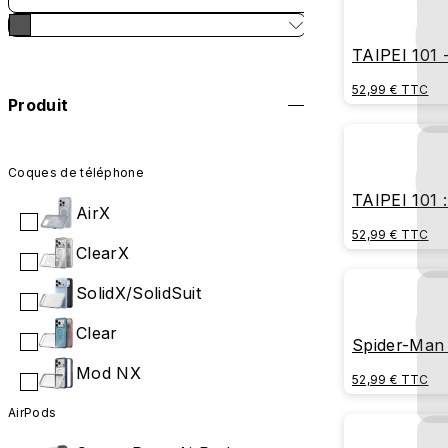
TAIPEI 101 
Architectura
52,99 € TTC
Produit
Coques de téléphone
TAIPEI 101 
AirX
52,99 € TTC
ClearX
SolidX/SolidSuit
Clear
Spider-Man 
Mod NX
52,99 € TTC
AirPods