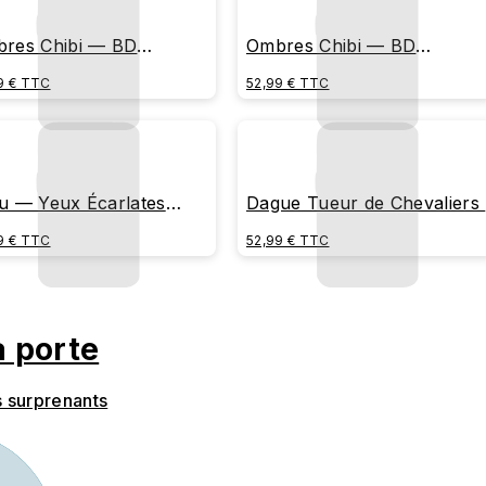
res Chibi — BD
Ombres Chibi — BD
tidienne (Chasse au
Quotidienne (Alarme
9 € TTC
52,99 € TTC
rabée)
Matinale)
u — Yeux Écarlates
Dague Tueur de Chevaliers
llants (Bannière Centrale)
Emblème Vertical Minimalist
9 € TTC
52,99 € TTC
a porte
s surprenants