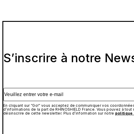
Protection écran résistante et durab
S’inscrire à notre New
Améliorer la résistance aux chocs de votre écr
L'iPhone 16 offre un écran plus résistant et plus perf
oléophobe, d'un adhésif sans résidu, d'une couverture c
trempé 9H sont parfaitement compatibles avec toutes n
Veuillez entrer votre e-mail
Notre protection d'écran 3D Impact PRO est fabriquée à 
protection pour votre iPhone 16. Un cadre d'alignement
En cliquant sur “Go!” vous acceptez de communiquer vos coordonnées 
d’informations de la part de RHINOSHIELD France. Vous pouvez à tou
en version transparente, anti-espion, mate et anti-lumiè
désinscrire de cette newsletter. Plus d’information sur notre
politique
La protection en verre trempé 9H, quant à elle, offre un