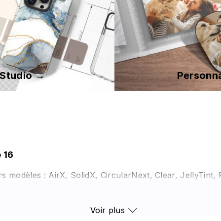
 Studio →
Personna
 16
 modèles : AirX, SolidX, CircularNext, Clear, JellyTint,
cs, qui dépassent ou atteignent les normes militaires am
il photo, n'ayez crainte : nos coques sont surélevées afin
Voir plus