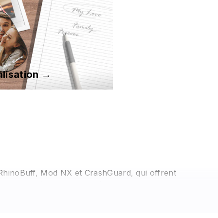
lisation →
 RhinoBuff, Mod NX et CrashGuard, qui offrent
éricaines (MIL-STD 810G). Elles resisteront à toutes les
 de protéger cette partie délicate de votre iPhone 16 !