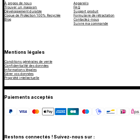
À propos de nous
Appareils
Trouver un magasin
FAQ
Développement durable
Support produit
Coque de Protection 100% Recyclée
Formulaire de rétractation
Blog
Contactez-nous
Suivre ma commande
Mentions légales
Conditions générales de vente
Confidentialité des données
Informations légales
Gérer vos données
Propriété intellectuelle
Paiements acceptés
Restons connectés ! Suivez-nous sur :