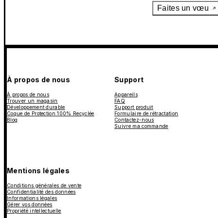
Faites un vœu
À propos de nous
Support
À propos de nous
Appareils
Trouver un magasin
FAQ
Développement durable
Support produit
Coque de Protection 100% Recyclée
Formulaire de rétractation
Blog
Contactez-nous
Suivre ma commande
Mentions légales
Conditions générales de vente
Confidentialité des données
Informations légales
Gérer vos données
Propriété intellectuelle