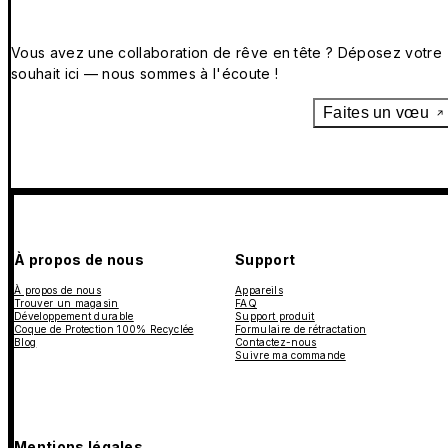
Vous avez une collaboration de rêve en tête ? Déposez votre
souhait ici — nous sommes à l'écoute !
Faites un vœu
À propos de nous
Support
À propos de nous
Appareils
Trouver un magasin
FAQ
Développement durable
Support produit
Coque de Protection 100% Recyclée
Formulaire de rétractation
Blog
Contactez-nous
Suivre ma commande
Mentions légales