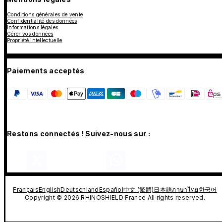
Conditions générales de vente
Confidentialité des données
Informations légales
Gérer vos données
Propriété intellectuelle
Paiements acceptés
Restons connectés ! Suivez-nous sur :
Français
English
Deutschland
Español
中文 (繁體)
日本語
ภาษาไทย
한국어
Copyright © 2026 RHINOSHIELD France All rights reserved.