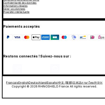
Confidentialité des données
Informations légales
Gérer vos données
Propriété intellectuelle
Paiements acceptés
Restons connectés ! Suivez-nous sur :
Français
English
Deutschland
Español
中文 (繁體)
日本語
ภาษาไทย
한국어
Copyright © 2026 RHINOSHIELD France All rights reserved.