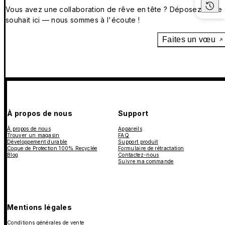
Vous avez une collaboration de rêve en tête ? Déposez votre
souhait ici — nous sommes à l'écoute !
Faites un vœu
À propos de nous
Support
À propos de nous
Appareils
Trouver un magasin
FAQ
Développement durable
Support produit
Coque de Protection 100% Recyclée
Formulaire de rétractation
Blog
Contactez-nous
Suivre ma commande
Mentions légales
Conditions générales de vente