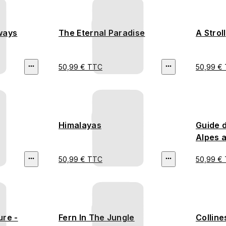
ways
The Eternal Paradise
A Stroll
50,99 € TTC
50,99 €
Himalayas
Guide 
Alpes 
50,99 € TTC
50,99 €
ure -
Fern In The Jungle
Colline