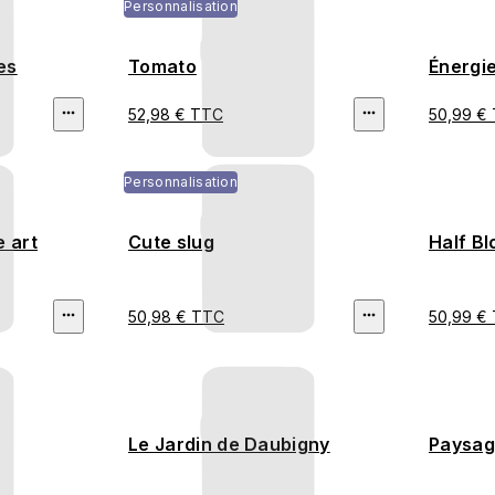
Personnalisation
es
Tomato
Énergie
52,98 € TTC
50,99 €
Personnalisation
 art
Cute slug
Half B
50,98 € TTC
50,99 €
Le Jardin de Daubigny
Paysag