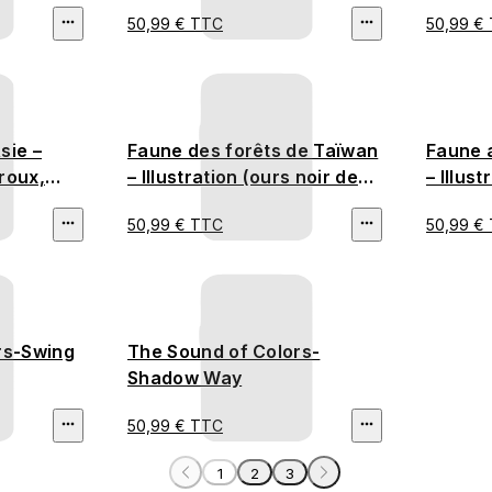
50,99 € TTC
50,99 €
sie –
Faune des forêts de Taïwan
Faune 
 roux,
– Illustration (ours noir de
– Illust
 Tigre de
Formose, pangolin, chat
grenoui
50,99 € TTC
50,99 €
Malaisie)
léopard)
rs-Swing
The Sound of Colors-
Shadow Way
50,99 € TTC
1
2
3