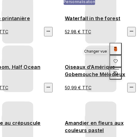
Personnalisation
 printanière
Waterfall in the forest
 TTC
52,98 € TTC
Changer vue
loom, Half Ocean
Oiseaux d’Amérique –
Gobemouche Mélodieux
 TTC
50,99 € TTC
e au crépuscule
Amandier en fleurs aux
couleurs pastel