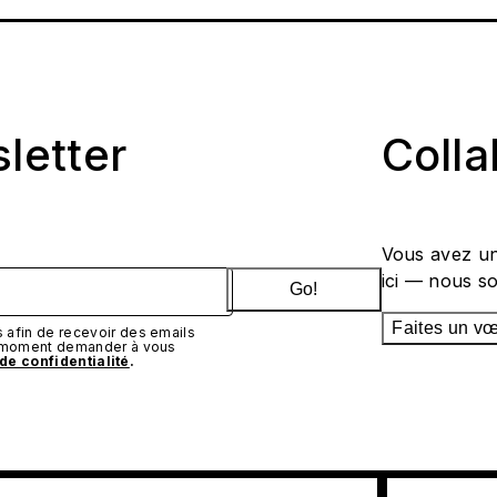
sletter
Coll
Vous avez un
ici — nous s
Go!
Faites un v
afin de recevoir des emails
t moment demander à vous
 de confidentialité
.