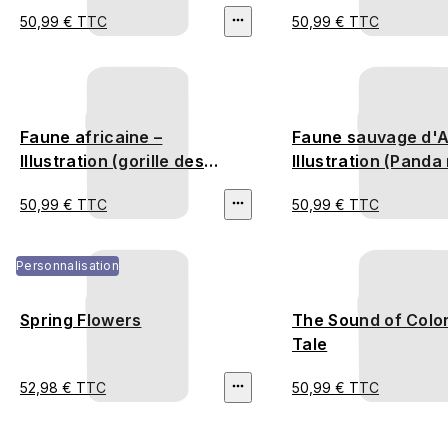
50,99 € TTC
50,99 € TTC
Faune africaine –
Faune sauvage d'A
Illustration (gorille des
Illustration (Panda
plaines occidentales,
Faisan vietnamien,
50,99 € TTC
50,99 € TTC
éléphant d'Afrique)
Malaisie, Tapir de 
Personnalisation
Spring Flowers
The Sound of Colo
Tale
52,98 € TTC
50,99 € TTC