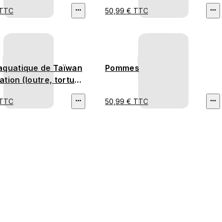
 TTC
50,99 € TTC
aquatique de Taïwan
Pommes
ration (loutre, tortue,
lle)
 TTC
50,99 € TTC