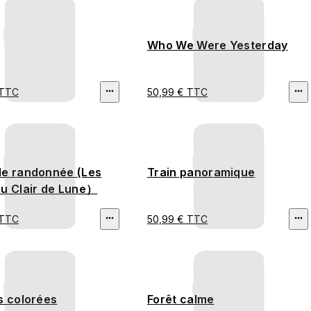
Who We Were Yesterday
 TTC
50,99 € TTC
de randonnée (Les
Train panoramique
au Clair de Lune）
 TTC
50,99 € TTC
s colorées
Forêt calme