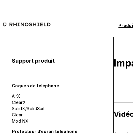
Passer au contenu principal
Produi
Imp
Support produit
Coques de téléphone
AirX
ClearX
SolidX/SolidSuit
Vidéo
Clear
Mod NX
Protecteur d’écran téléphone