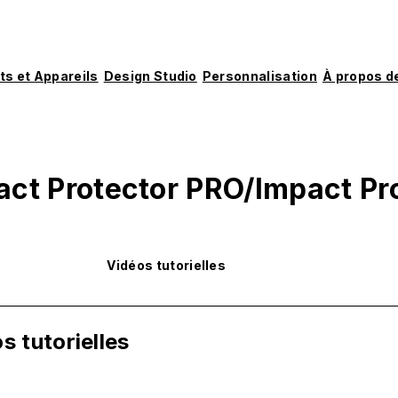
ts et Appareils
Design Studio
Personnalisation
À propos d
act Protector PRO/Impact Pr
Vidéos tutorielles
s tutorielles