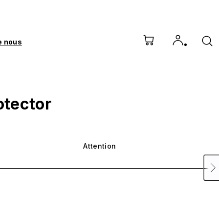
e nous
otector
Attention