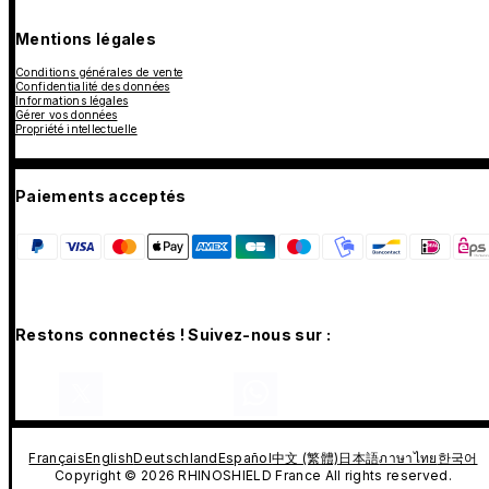
Mentions légales
Conditions générales de vente
Confidentialité des données
Informations légales
Gérer vos données
Propriété intellectuelle
Paiements acceptés
Restons connectés ! Suivez-nous sur :
Français
English
Deutschland
Español
中文 (繁體)
日本語
ภาษาไทย
한국어
Copyright © 2026 RHINOSHIELD France All rights reserved.