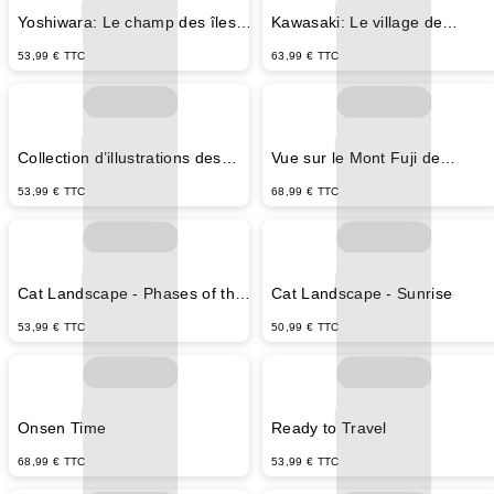
Yoshiwara: Le champ des îles
Kawasaki: Le village de
flottantes dans les marais du
Namamugi sur la rivière Tsuru
53,99 € TTC
63,99 € TTC
Fuji - Utagawa Hiroshige
- Utagawa Hiroshige
Collection d’illustrations des
Vue sur le Mont Fuji de
lieux célèbres près des
Koshigaya - Utagawa Hiroshig
53,99 € TTC
68,99 € TTC
cinquante-trois stations -
Utagawa Hiroshige
Cat Landscape - Phases of the
Cat Landscape - Sunrise
Moon
53,99 € TTC
50,99 € TTC
Onsen Time
Ready to Travel
68,99 € TTC
53,99 € TTC