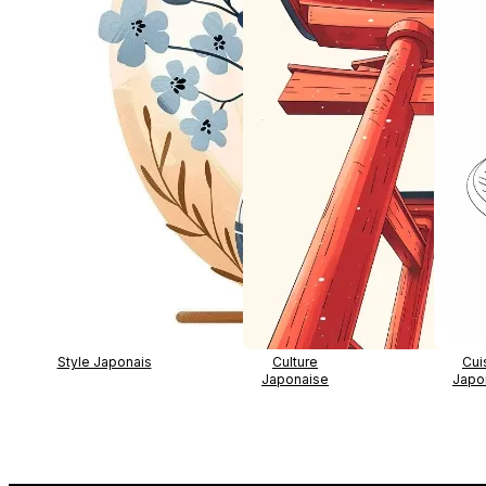
Style Japonais
Culture
Cui
Japonaise
Japo