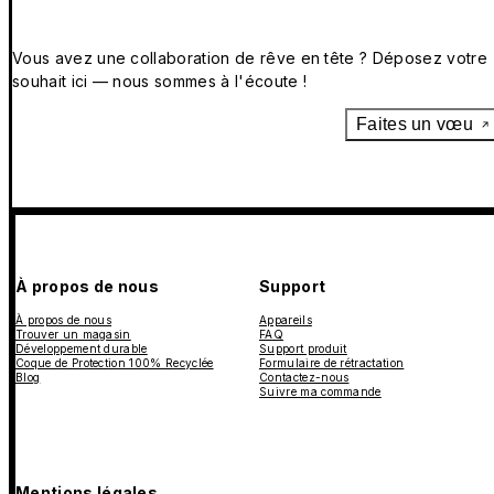
Vous avez une collaboration de rêve en tête ? Déposez votre
souhait ici — nous sommes à l'écoute !
Faites un vœu
À propos de nous
Support
À propos de nous
Appareils
Trouver un magasin
FAQ
Développement durable
Support produit
Coque de Protection 100% Recyclée
Formulaire de rétractation
Blog
Contactez-nous
Suivre ma commande
Mentions légales