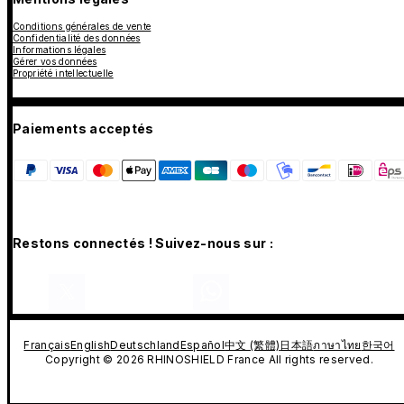
Conditions générales de vente
Confidentialité des données
Informations légales
Gérer vos données
Propriété intellectuelle
Paiements acceptés
Restons connectés ! Suivez-nous sur :
Français
English
Deutschland
Español
中文 (繁體)
日本語
ภาษาไทย
한국어
Copyright © 2026 RHINOSHIELD France All rights reserved.