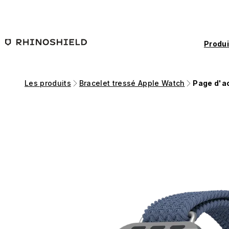
Passer au contenu principal
Produi
Les produits
Bracelet tressé Apple Watch
Page d'a