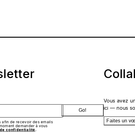
sletter
Coll
Vous avez un
ici — nous s
Go!
Faites un v
afin de recevoir des emails
t moment demander à vous
 de confidentialité
.