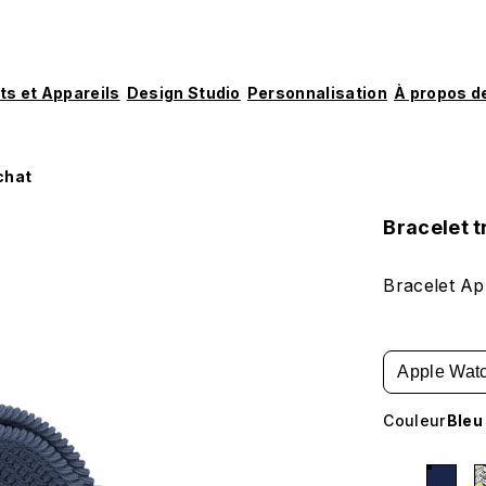
ts et Appareils
Design Studio
Personnalisation
À propos d
chat
Bracelet 
Bracelet Ap
Apple Watc
Couleur
Bleu