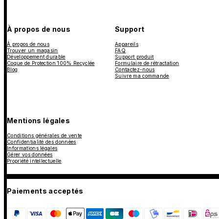
À propos de nous
Support
À propos de nous
Appareils
Trouver un magasin
FAQ
Développement durable
Support produit
Coque de Protection 100% Recyclée
Formulaire de rétractation
Blog
Contactez-nous
Suivre ma commande
Mentions légales
Conditions générales de vente
Confidentialité des données
Informations légales
Gérer vos données
Propriété intellectuelle
Paiements acceptés