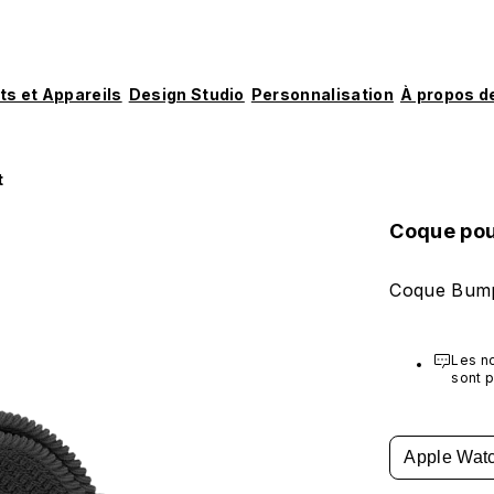
ts et Appareils
Design Studio
Personnalisation
À propos d
t
Coque pou
Coque Bump
Les no
sont p
avant 
Apple Watc