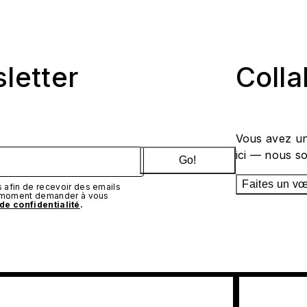
sletter
Coll
Vous avez un
ici — nous s
Go!
Faites un v
afin de recevoir des emails
t moment demander à vous
 de confidentialité
.