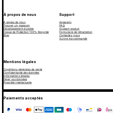
À propos de nous
Support
À propos de nous
Appareils
Trouver un magasin
FAQ
Développement durable
Support produit
Coque de Protection 100% Recyclée
Formulaire de rétractation
Blog
Contactez-nous
Suivre ma commande
Mentions légales
Conditions générales de vente
Confidentialité des données
Informations légales
Gérer vos données
Propriété intellectuelle
Paiements acceptés