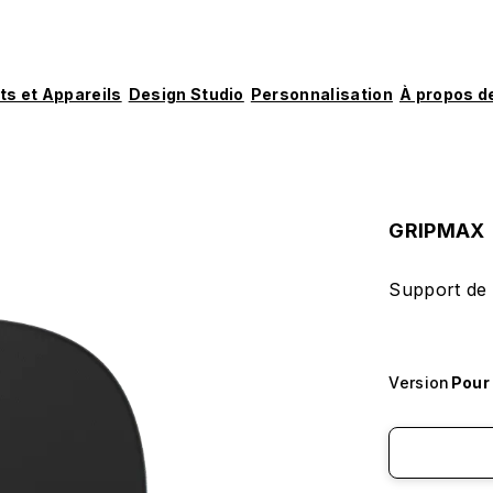
ts et Appareils
Design Studio
Personnalisation
À propos d
GRIPMAX
Support de 
Version
Pour