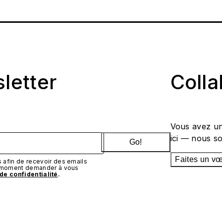
sletter
Coll
Vous avez un
ici — nous s
Go!
Faites un v
afin de recevoir des emails
t moment demander à vous
 de confidentialité
.