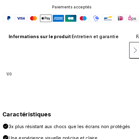
Paiements acceptés
Informations sur le produit
Entretien et garantie
F
1/0
Caractéristiques
3x plus résistant aux chocs que les écrans non protégés
Une expérience visuelle précise et claire