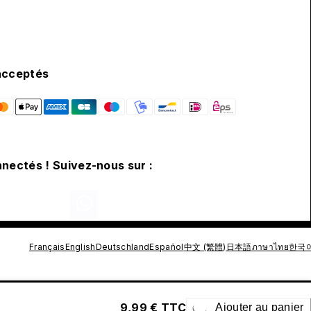
acceptés
nectés ! Suivez-nous sur :
Français
English
Deutschland
Español
中文 (繁體)
日本語
ภาษาไทย
한국
9,99 € TTC
Ajouter au panier