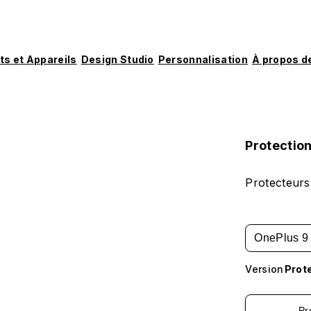
ts et Appareils
Design Studio
Personnalisation
À propos d
Protection
Protecteurs
OnePlus 9
Version
Prote
Pr