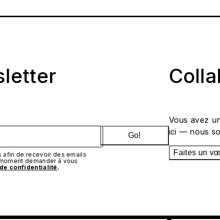
sletter
Coll
Vous avez un
ici — nous s
Go!
Faites un v
afin de recevoir des emails
t moment demander à vous
 de confidentialité
.