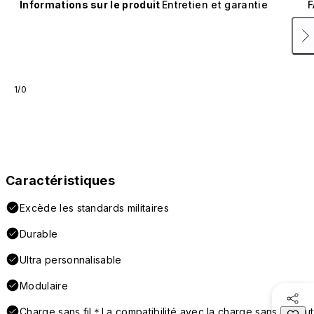
Informations sur le produit
Entretien et garantie
F
1/0
Caractéristiques
Excède les standards militaires
Durable
Ultra personnalisable
Modulaire
Charge sans fil＊La compatibilité avec la charge sans fil peut