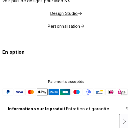
Voir plus de designs pour Mod NX.
Design Studio
Personnalisation
En option
Paiements acceptés
Informations sur le produit
Entretien et garantie
F