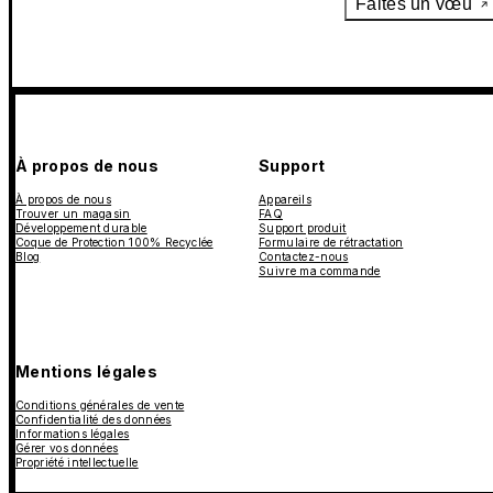
Faites un vœu
À propos de nous
Support
À propos de nous
Appareils
Trouver un magasin
FAQ
Développement durable
Support produit
Coque de Protection 100% Recyclée
Formulaire de rétractation
Blog
Contactez-nous
Suivre ma commande
Mentions légales
Conditions générales de vente
Confidentialité des données
Informations légales
Gérer vos données
Propriété intellectuelle