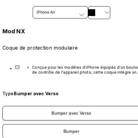
iPhone Air
Mod NX
Coque de protection modulaire
Conçue pour les modèles d'iPhone équipés d'un bouton
de contrôle de l'appareil photo, cette coque intègre un 
bouton noir préinstallé en nanotubes de carbone. Ce 
composant n'est pas disponible dans d'autres coloris et
n'est pas vendu séparément.
Type
Bumper avec Verso
Bumper avec Verso
Bumper