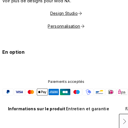
Voir plus de designs pour Mod NX.
Design Studio
Personnalisation
En option
Paiements acceptés
Informations sur le produit
Entretien et garantie
F