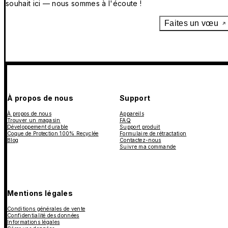
souhait ici — nous sommes à l'écoute !
Faites un vœu
À propos de nous
Support
À propos de nous
Appareils
Trouver un magasin
FAQ
Développement durable
Support produit
Coque de Protection 100% Recyclée
Formulaire de rétractation
Blog
Contactez-nous
Suivre ma commande
Mentions légales
Conditions générales de vente
Confidentialité des données
Informations légales