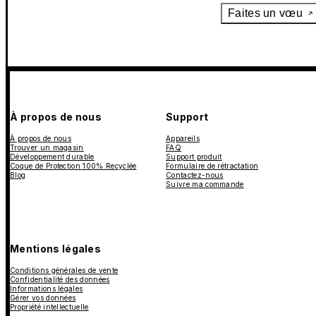
Faites un vœu
À propos de nous
Support
À propos de nous
Appareils
Trouver un magasin
FAQ
Développement durable
Support produit
Coque de Protection 100% Recyclée
Formulaire de rétractation
Blog
Contactez-nous
Suivre ma commande
Mentions légales
Conditions générales de vente
Confidentialité des données
Informations légales
Gérer vos données
Propriété intellectuelle