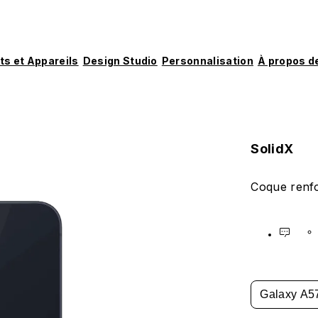
ts et Appareils
Design Studio
Personnalisation
À propos d
SolidX
Coque renf
Galaxy A5