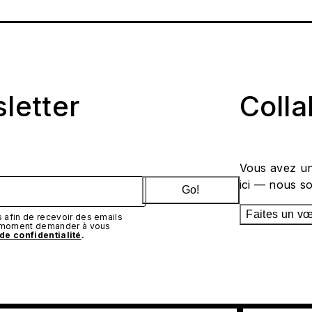
sletter
Coll
Vous avez un
ici — nous s
Go!
Faites un v
afin de recevoir des emails
t moment demander à vous
 de confidentialité
.