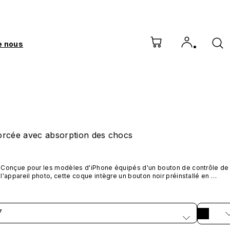
e nous
orcée avec absorption des chocs
Conçue pour les modèles d'iPhone équipés d'un bouton de contrôle de 
l'appareil photo, cette coque intègre un bouton noir préinstallé en 
nanotubes de carbone. Ce composant n'est pas disponible dans 
d'autres coloris et n'est pas vendu séparément.
7