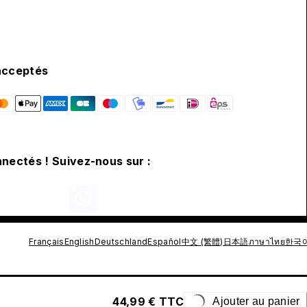
acceptés
nectés ! Suivez-nous sur :
Français
English
Deutschland
Español
中文 (繁體)
日本語
ภาษาไทย
한국
44,99 € TTC
Ajouter au panier