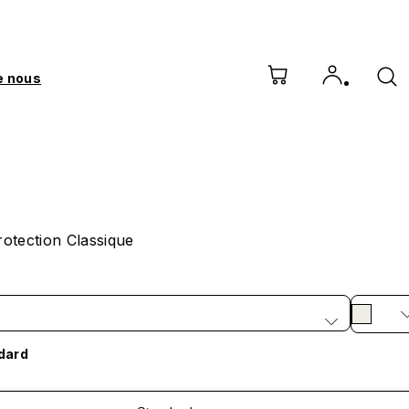
e nous
otection Classique
dard