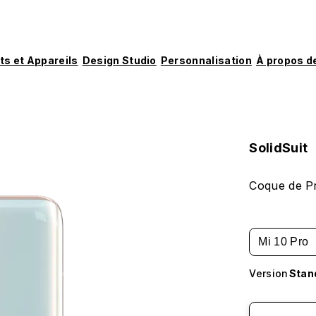
ts et Appareils
Design Studio
Personnalisation
À propos d
SolidSuit
Coque de Pr
Mi 10 Pro
Version
Stan