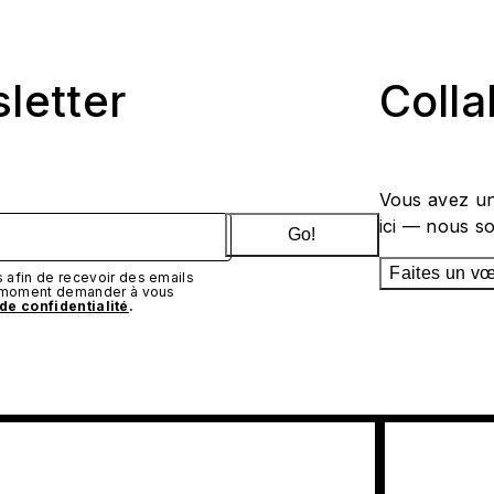
sletter
Coll
Vous avez un
ici — nous s
Go!
Faites un v
afin de recevoir des emails
t moment demander à vous
 de confidentialité
.