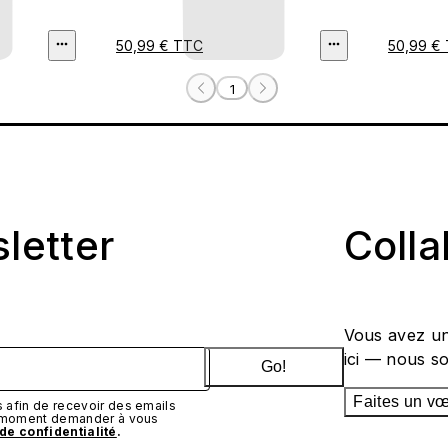
50,99 € TTC
50,99 €
1
sletter
Coll
Vous avez un
ici — nous s
Go!
Faites un v
afin de recevoir des emails
t moment demander à vous
 de confidentialité
.