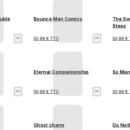
uble
Bounce Man Comics
The So
Steps
50,99 € TTC
50,99 €
Eternal Companionship
So Many
50,99 € TTC
50,99 €
Ghost charm
Do Not