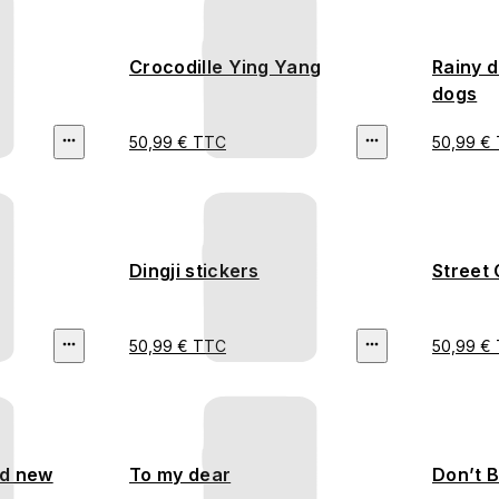
Crocodille Ying Yang
Rainy d
dogs
50,99 € TTC
50,99 €
Dingji stickers
Street 
50,99 € TTC
50,99 €
nd new
To my dear
Don’t 