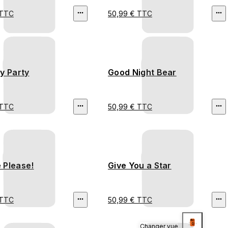
 TTC
50,99 € TTC
y Party
Good Night Bear
 TTC
50,99 € TTC
 Please!
Give You a Star
 TTC
50,99 € TTC
Changer vue