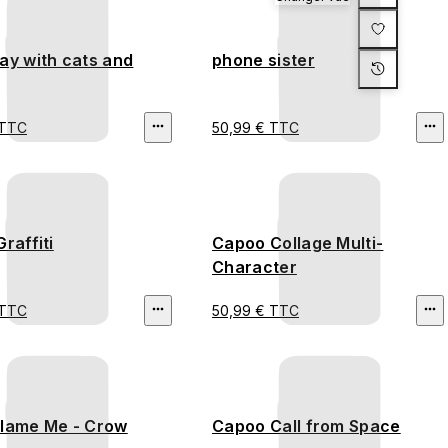
ay with cats and
phone sister
 TTC
50,99 € TTC
Graffiti
Capoo Collage Multi-
Character
 TTC
50,99 € TTC
Blame Me - Crow
Capoo Call from Space