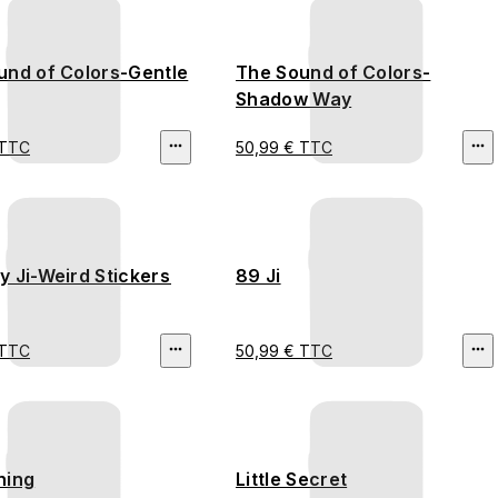
und of Colors-Gentle
The Sound of Colors-
Shadow Way
 TTC
50,99 € TTC
 Ji-Weird Stickers
89 Ji
 TTC
50,99 € TTC
hing
Little Secret