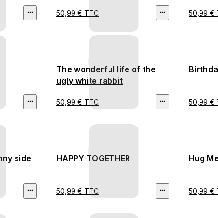
50,99 € TTC
50,99 €
The wonderful life of the
Birthda
ugly white rabbit
50,99 € TTC
50,99 €
nny side
HAPPY TOGETHER
Hug Me
50,99 € TTC
50,99 €