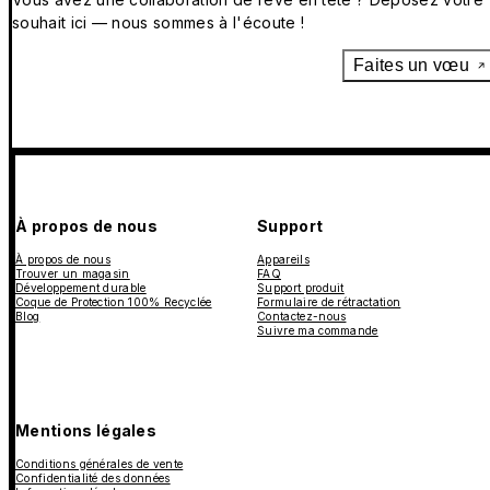
souhait ici — nous sommes à l'écoute !
Faites un vœu
À propos de nous
Support
À propos de nous
Appareils
Trouver un magasin
FAQ
Développement durable
Support produit
Coque de Protection 100% Recyclée
Formulaire de rétractation
Blog
Contactez-nous
Suivre ma commande
Mentions légales
Conditions générales de vente
Confidentialité des données