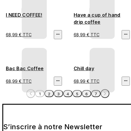
I NEED COFFEE!
Have a cup of hand
drip coffee
68,99 € TTC
68,99 € TTC
Bac Bac Coffee
Chill day
68,99 € TTC
68,99 € TTC
1
2
3
4
5
6
7
S’inscrire à notre Newsletter