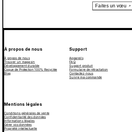
Faites un vœu
À propos de nous
Support
À propos de nous
Appareils
Trouver un magasin
FAQ
Développement durable
Support produit
Coque de Protection 100% Recyclée
Formulaire de rétractation
Blog
Contactez-nous
Suivre ma commande
Mentions légales
Conditions générales de vente
Confidentialité des données
Informations légales
Gérer vos données
Propriété intellectuelle