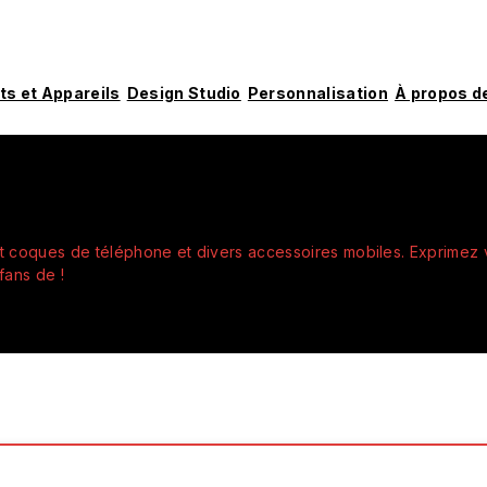
ts et Appareils
Design Studio
Personnalisation
À propos d
nt coques de téléphone et divers accessoires mobiles. Exprimez
fans de !