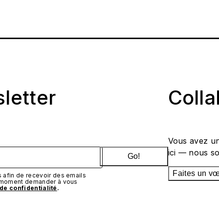
sletter
Coll
Vous avez un
ici — nous s
Go!
Faites un v
afin de recevoir des emails
t moment demander à vous
 de confidentialité
.