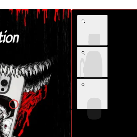
Tomie - Soli
La fille aux
Écrasée - 