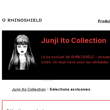
Passer au contenu principal
Produi
Junji Ito Collection
Le kit exclusif de RHINOSHIELD – inclua
totale. Un must-have pour les véritables 
Junji Ito Collection
Sélections exclusives