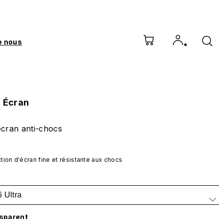
e nous
n Écran
écran anti-chocs
tion d'écran fine et résistante aux chocs
 Ultra
sparent