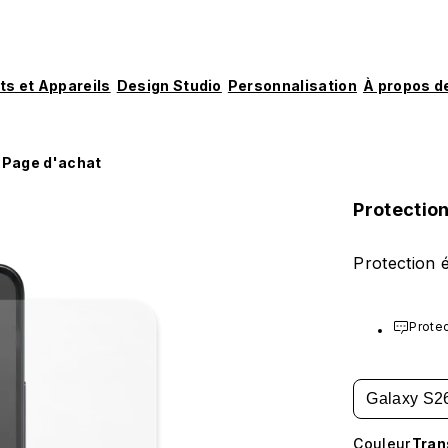
ts et Appareils
Design Studio
Personnalisation
À propos d
Page d'achat
Protectio
Protection 
Protec
Galaxy S26
Couleur
Tran