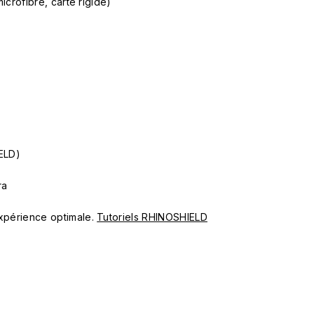
microfibre, carte rigide)
ELD)
ra
 expérience optimale.
Tutoriels RHINOSHIELD