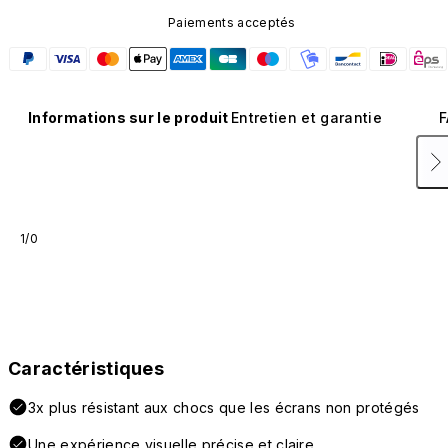
Paiements acceptés
Informations sur le produit
Entretien et garantie
F
1/0
Caractéristiques
3x plus résistant aux chocs que les écrans non protégés
Une expérience visuelle précise et claire