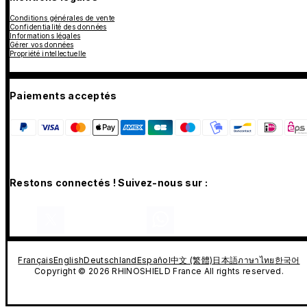
Conditions générales de vente
Confidentialité des données
Informations légales
Gérer vos données
Propriété intellectuelle
Paiements acceptés
Restons connectés ! Suivez-nous sur :
Français
English
Deutschland
Español
中文 (繁體)
日本語
ภาษาไทย
한국어
Copyright © 2026 RHINOSHIELD France All rights reserved.