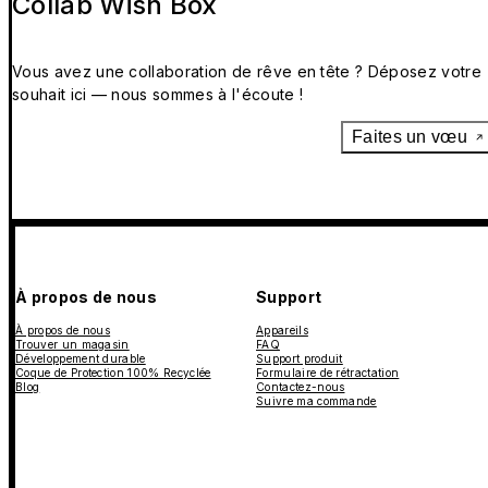
Collab Wish Box
Vous avez une collaboration de rêve en tête ? Déposez votre
souhait ici — nous sommes à l'écoute !
Faites un vœu
À propos de nous
Support
À propos de nous
Appareils
Trouver un magasin
FAQ
Développement durable
Support produit
Coque de Protection 100% Recyclée
Formulaire de rétractation
Blog
Contactez-nous
Suivre ma commande