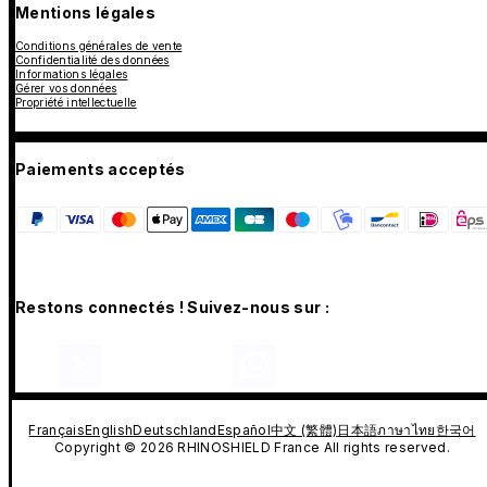
Mentions légales
Conditions générales de vente
Confidentialité des données
Informations légales
Gérer vos données
Propriété intellectuelle
Paiements acceptés
Restons connectés ! Suivez-nous sur :
Français
English
Deutschland
Español
中文 (繁體)
日本語
ภาษาไทย
한국어
Copyright © 2026 RHINOSHIELD France All rights reserved.