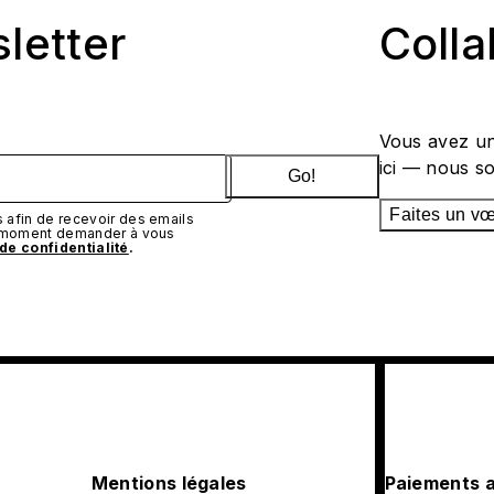
sletter
Coll
Vous avez un
ici — nous s
Go!
Faites un v
afin de recevoir des emails
t moment demander à vous
 de confidentialité
.
Mentions légales
Paiements 