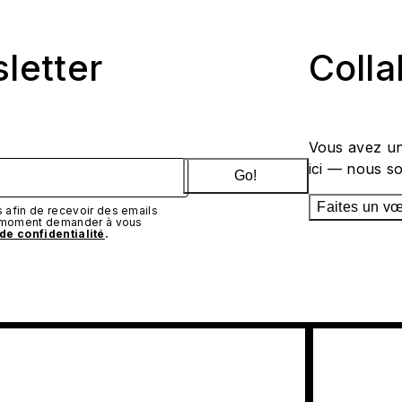
sletter
Coll
Vous avez un
ici — nous s
Go!
Faites un v
afin de recevoir des emails
t moment demander à vous
 de confidentialité
.